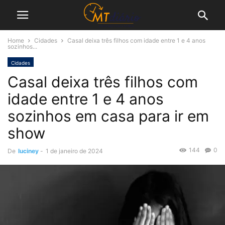
Home
Cidades
Casal deixa três filhos com idade entre 1 e 4 anos
sozinhos...
Cidades
Casal deixa três filhos com
idade entre 1 e 4 anos
sozinhos em casa para ir em
show
144
0
De
luciney
-
1 de janeiro de 2024