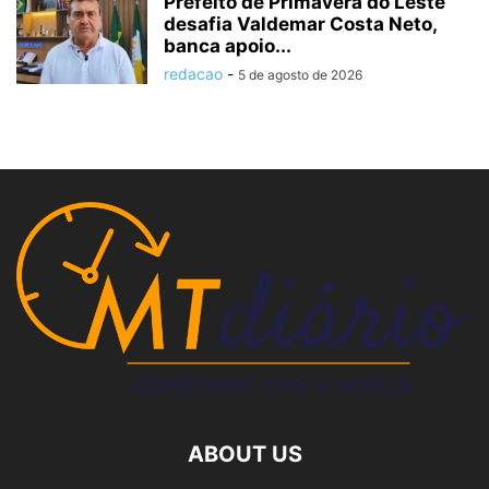
Prefeito de Primavera do Leste
desafia Valdemar Costa Neto,
banca apoio...
redacao
-
5 de agosto de 2026
ABOUT US