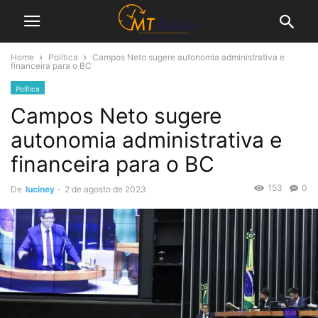
Home
Política
Campos Neto sugere autonomia administrativa e
financeira para o BC
Política
Campos Neto sugere
autonomia administrativa e
financeira para o BC
153
0
De
luciney
-
2 de agosto de 2023