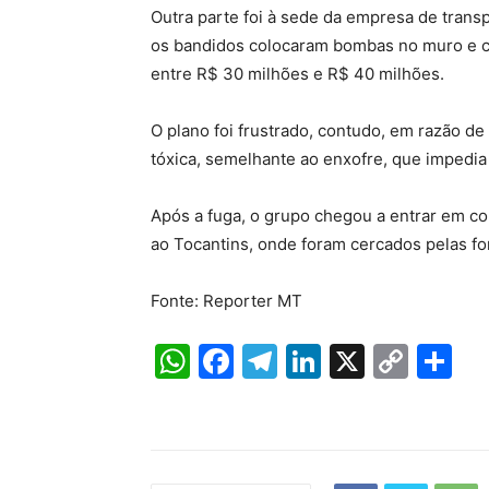
Outra parte foi à sede da empresa de transpo
os bandidos colocaram bombas no muro e con
entre R$ 30 milhões e R$ 40 milhões.
O plano foi frustrado, contudo, em razão d
tóxica, semelhante ao enxofre, que impedi
Após a fuga, o grupo chegou a entrar em co
ao Tocantins, onde foram cercados pelas fo
Fonte: Reporter MT
W
F
T
Li
X
C
S
h
a
el
n
o
h
at
c
e
k
p
ar
s
e
gr
e
y
e