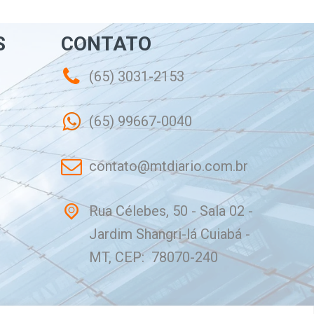
S
CONTATO
(65) 3031-2153
(65) 99667-0040
contato@mtdiario.com.br
Rua Célebes, 50 - Sala 02 -
Jardim Shangri-lá Cuiabá -
MT, CEP: 78070-240