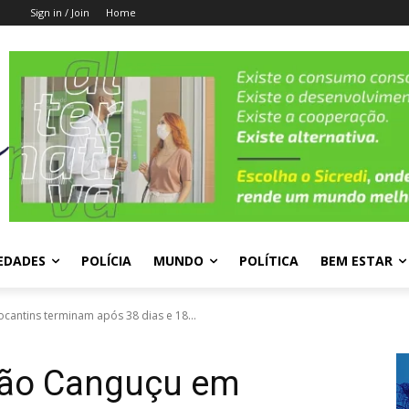
Sign in / Join
Home
EDADES
POLÍCIA
MUNDO
POLÍTICA
BEM ESTAR
antins terminam após 38 dias e 18...
ção Canguçu em