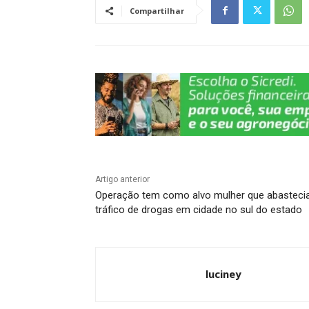
A
b
a
dI
Li
Compartilhar
p
o
m
n
n
p
o
k
k
Artigo anterior
Operação tem como alvo mulher que abasteci
tráfico de drogas em cidade no sul do estado
luciney