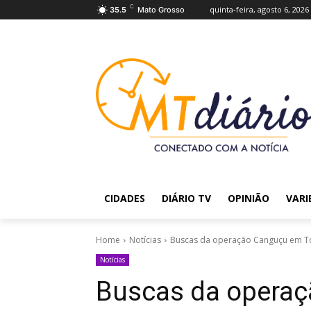
C
quinta-feira, agosto 6, 2026
35.5
Mato Grosso
CIDADES
DIÁRIO TV
OPINIÃO
VARI
Home
Notícias
Buscas da operação Canguçu em Toc
Notícias
Buscas da opera