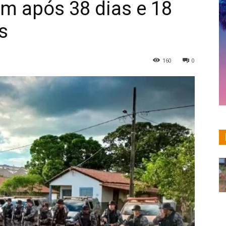
m após 38 dias e 18
s
160
0