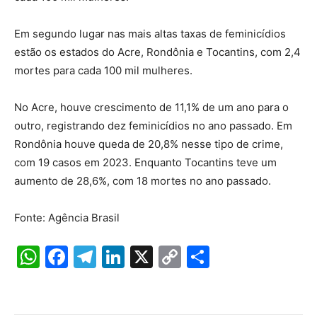
Em segundo lugar nas mais altas taxas de feminicídios
estão os estados do Acre, Rondônia e Tocantins, com 2,4
mortes para cada 100 mil mulheres.
No Acre, houve crescimento de 11,1% de um ano para o
outro, registrando dez feminicídios no ano passado. Em
Rondônia houve queda de 20,8% nesse tipo de crime,
com 19 casos em 2023. Enquanto Tocantins teve um
aumento de 28,6%, com 18 mortes no ano passado.
Fonte: Agência Brasil
W
F
T
Li
X
C
S
h
a
el
n
o
h
at
c
e
k
p
ar