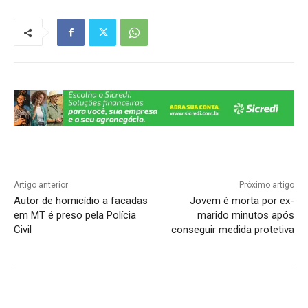
s
e
gr
e
y
e
A
b
a
dI
Li
p
o
m
n
n
p
o
k
k
Artigo anterior
Próximo artigo
Autor de homicídio a facadas
Jovem é morta por ex-
em MT é preso pela Polícia
marido minutos após
Civil
conseguir medida protetiva