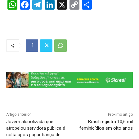
W
F
T
Li
X
C
S
h
a
el
n
o
h
at
c
e
k
p
ar
s
e
gr
e
y
e
A
b
a
dI
Li
p
o
m
n
n
p
o
k
k
Artigo anterior
Próximo artigo
Jovem alcoolizada que
Brasil registra 10,6 mil
atropelou servidora pública é
feminicídios em oito anos
solta após pagar fiança de