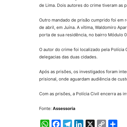
de Lima. Dois autores do crime tiveram as 
Outro mandado de prisão cumprido foi em r
de abril, em Juína. A vítima, Waldomiro Apa
porta de sua residência, no bairro Módulo 0
O autor do crime foi localizado pela Polícia
delegacias das duas cidades.
Após as prisões, os investigados foram in
prisional, onde aguardam audiência de cust
Com as prisões, a Polícia Civil encerra as i
Fonte:
Assessoria
W
F
T
Li
X
C
S