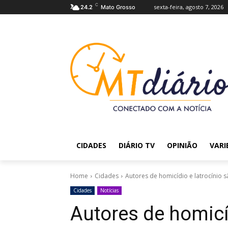
C
sexta-feira, agosto 7, 2026
24.2
Mato Grosso
CIDADES
DIÁRIO TV
OPINIÃO
VARI
Home
Cidades
Autores de homicídio e latrocínio 
Cidades
Notícias
Autores de homicíd