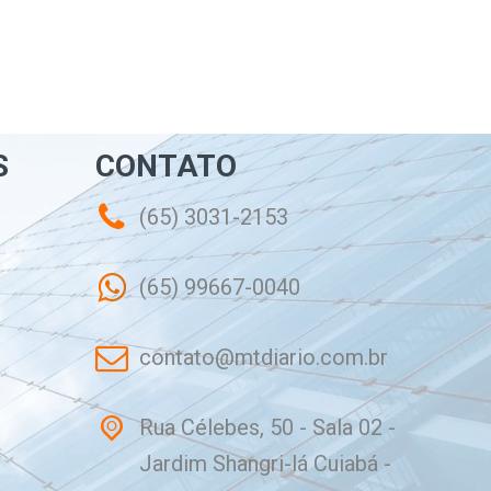
S
CONTATO
(65) 3031-2153
(65) 99667-0040
contato@mtdiario.com.br
Rua Célebes, 50 - Sala 02 -
Jardim Shangri-lá Cuiabá -