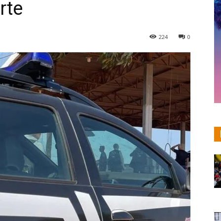
rte
224
0