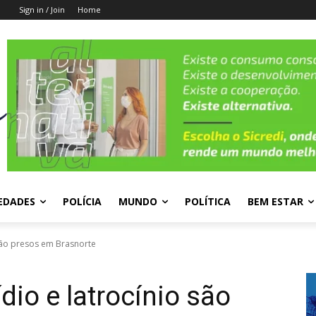
Sign in / Join
Home
EDADES
POLÍCIA
MUNDO
POLÍTICA
BEM ESTAR
são presos em Brasnorte
io e latrocínio são