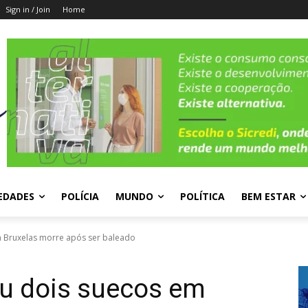
Sign in / Join
Home
EDADES
POLÍCIA
MUNDO
POLÍTICA
BEM ESTAR
m Bruxelas morre após ser baleado
ou dois suecos em