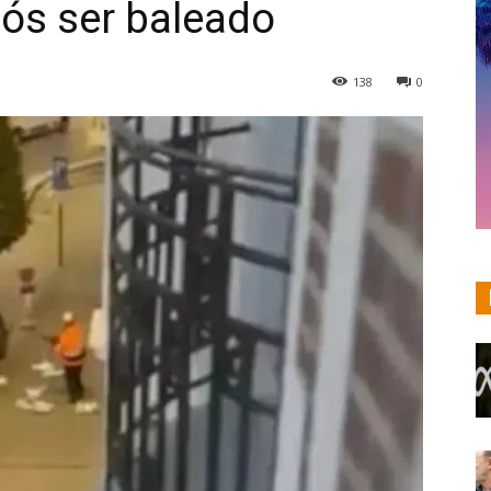
ós ser baleado
138
0