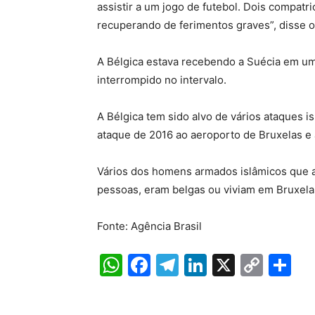
assistir a um jogo de futebol. Dois compatr
recuperando de ferimentos graves”, disse o
A Bélgica estava recebendo a Suécia em uma
interrompido no intervalo.
A Bélgica tem sido alvo de vários ataques i
ataque de 2016 ao aeroporto de Bruxelas e
Vários dos homens armados islâmicos que 
pessoas, eram belgas ou viviam em Bruxela
Fonte: Agência Brasil
W
F
T
Li
X
C
S
h
a
el
n
o
h
at
c
e
k
p
ar