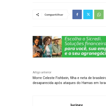
s
e
gr
e
y
e
A
b
a
dI
Li
Compartilhar
p
o
m
n
n
p
o
k
k
Artigo anterior
Morre Celeste Fishbein, filha e neta de brasileir
desaparecida após ataques do Hamas em Isra
luciney