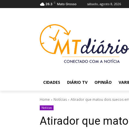
C
sábado, agosto 8, 2026
26.3
Mato Grosso
CIDADES
DIÁRIO TV
OPINIÃO
VARI
Home
Notícias
Atirador que matou dois suecos e
Notícias
Atirador que mat