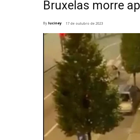
Bruxelas morre ap
By
luciney
17 de outubro de 2023