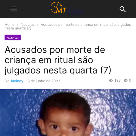
Home
Notícias
Acusados por morte de criança em ritual são julgados
nesta quarta (7)
Notícias
Acusados por morte de
criança em ritual são
julgados nesta quarta (7)
193
0
De
luciney
-
6 de junho de 2023