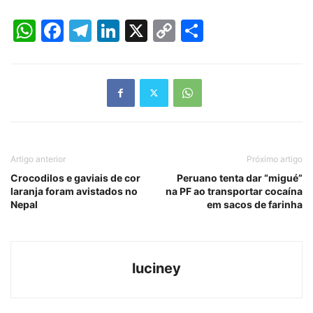
WhatsApp
Facebook
Telegram
LinkedIn
X
Copy
Share
Link
Artigo anterior
Próximo artigo
Crocodilos e gaviais de cor
Peruano tenta dar “migué”
laranja foram avistados no
na PF ao transportar cocaína
Nepal
em sacos de farinha
luciney