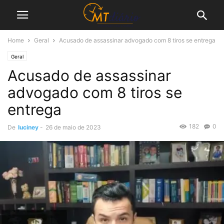
Home
Geral
Acusado de assassinar advogado com 8 tiros se entrega
Geral
Acusado de assassinar
advogado com 8 tiros se
entrega
182
0
De
luciney
-
26 de maio de 2023