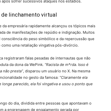
u após sofrer sucessivos ataques nos estádios.
de linchamento virtual
me da empresária rapidamente alcançou os tópicos mais
a de manifestações de repúdio e indignação. Muitos
al consciência do peso simbólico e da repercussão que
e como uma retaliação vingativa pós-divórcio.
ca registraram falas pesadas de internautas que não
nduta da dona da WePink
. “Racista de m*rda. Isso é
da não presta”
, disparou um usuário no X. Na mesma
tencionalidade no gesto da famosa:
“Claramente ela
 longe parecido, ela foi vingativa e usou o ponto que
ongo do dia, dividida entre pessoas que apontavam o
atiam a engrenagem de engajamento gerada por