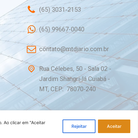
(65) 3031-2153
(65) 99667-0040
contato@mtdiario.com.br
Rua Célebes, 50 - Sala 02 -
Jardim Shangri-lá Cuiabá -
MT, CEP: 78070-240
o.
Ao clicar em "Aceitar
Rejeitar
Aceitar