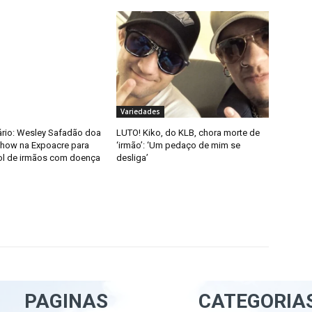
Variedades
ário: Wesley Safadão doa
LUTO! Kiko, do KLB, chora morte de
how na Expoacre para
‘irmão’: ‘Um pedaço de mim se
rol de irmãos com doença
desliga’
PAGINAS
CATEGORIA