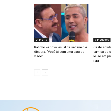
Diário TV
Variedades
Ratinho vê novo visual de sertanejo e
Gesto solid
dispara: “Você tá com uma cara de
camisa do s
viado”
leilão em p
rara