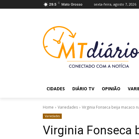
C
sexta-feira, agosto 7, 2026
29.5
Mato Grosso
CIDADES
DIÁRIO TV
OPINIÃO
VARI
Home
Variedades
Virginia Fonseca beija macaco na
Variedades
Virginia Fonseca 