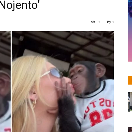
‘Nojento’
33
0