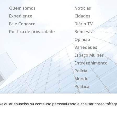
Quem somos
Notícias
Expediente
Cidades
Fale Conosco
Diário TV
Política de privacidade
Bem estar
Opinião
Variedades
Espaço Mulher
Entretenimento
Polícia
Mundo
Política
Nacional
Mato Grosso
icular anúncios ou conteúdo personalizado e analisar nosso tráfeg