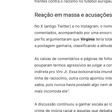
frentes contra o racismo no futebol europe
Reação em massa e acusações 
No X (antigo Twitter) e no Instagram, o no
comentados, acompanhado por uma enxurrad
perfis argumentaram que
Virginia
teria tot
a postagem ganharia, classificando a atitud
As caixas de comentários e páginas de fofo
pouparam termos agressivos ao julgar a co
indireta pro Vini Jr. Essa bolsonarista imun
linha de raciocínio, outra conta apontou in
sabia, pois nunca havia postado algo nem de
mais incomoda ele”.
A discussão continuou a ganhar escala ao l
crime de injúria racial e aquelas que deb