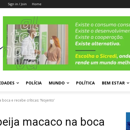
Sign in / Join
Home
EDADES
POLÍCIA
MUNDO
POLÍTICA
BEM ESTAR
 boca e recebe críticas: ‘Nojento’
beija macaco na boca