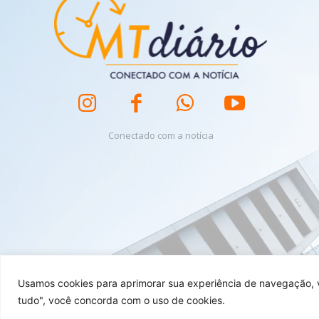
Conectado com a notícia
Usamos cookies para aprimorar sua experiência de navegação, ve
tudo", você concorda com o uso de cookies.
MT Diário foi criado por Dshadow Tech.