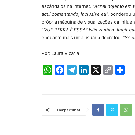
escândalos na internet. “
Achei nojento em t
aqui comentando, inclusive eu”,
ponderou um
própria máquina de visualizações da influen
“
QUE P*RRA É ESSA? Não venham fingir que a 
enquanto mais uma usuária decretou:
“Só d
Por: Laura Vicaria
W
F
T
Li
X
C
S
h
a
el
n
o
h
at
c
e
k
p
ar
s
e
gr
e
y
e
A
b
a
dI
Li
Compartilhar
p
o
m
n
n
p
o
k