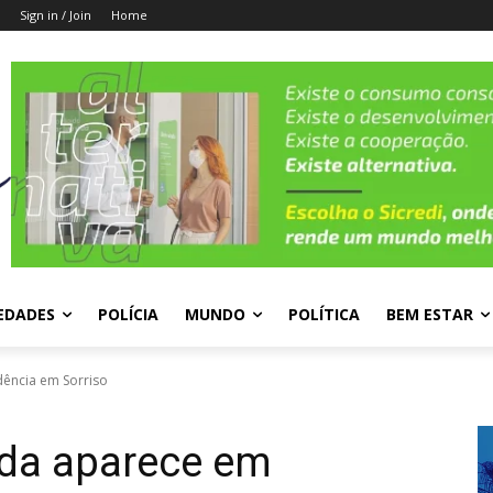
Sign in / Join
Home
EDADES
POLÍCIA
MUNDO
POLÍTICA
BEM ESTAR
dência em Sorriso
ada aparece em