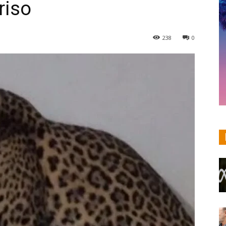
riso
238
0