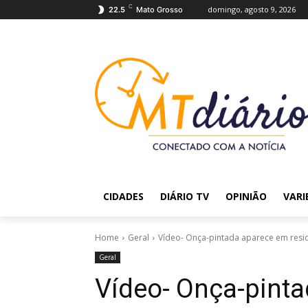
C
domingo, agosto 9, 2026
22.5
Mato Grosso
CIDADES
DIÁRIO TV
OPINIÃO
VARI
Home
Geral
Vídeo- Onça-pintada aparece em resi
Geral
Vídeo- Onça-pint