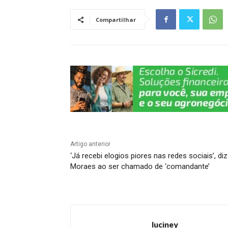
s
e
gr
e
y
e
A
b
a
dI
Li
Compartilhar
p
o
m
n
n
p
o
k
k
Artigo anterior
‘Já recebi elogios piores nas redes sociais’, diz
Moraes ao ser chamado de ‘comandante’
luciney