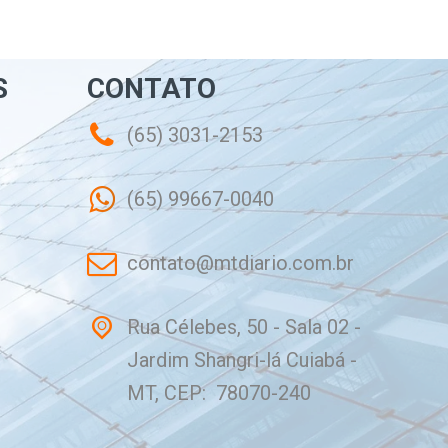
S
CONTATO
(65) 3031-2153
(65) 99667-0040
contato@mtdiario.com.br
Rua Célebes, 50 - Sala 02 -
Jardim Shangri-lá Cuiabá -
MT, CEP: 78070-240