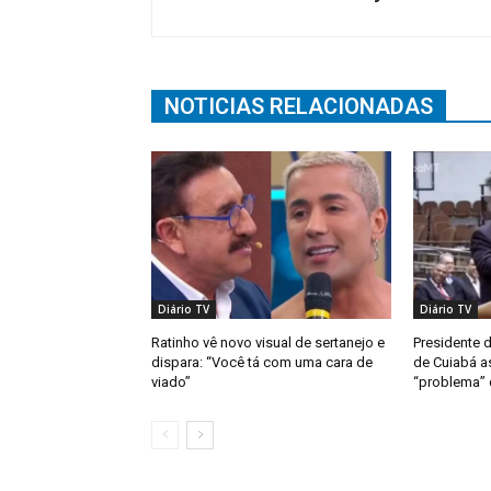
NOTICIAS RELACIONADAS
Diário TV
Diário TV
Ratinho vê novo visual de sertanejo e
Presidente 
dispara: “Você tá com uma cara de
de Cuiabá a
viado”
“problema” d