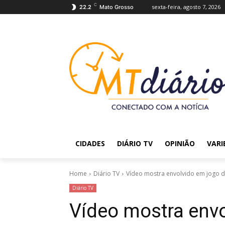
C
sexta-feira, agosto 7, 2026
22.2
Mato Grosso
CIDADES
DIÁRIO TV
OPINIÃO
VARI
Home
Diário TV
Vídeo mostra envolvido em jogo do
Diário TV
Vídeo mostra envo