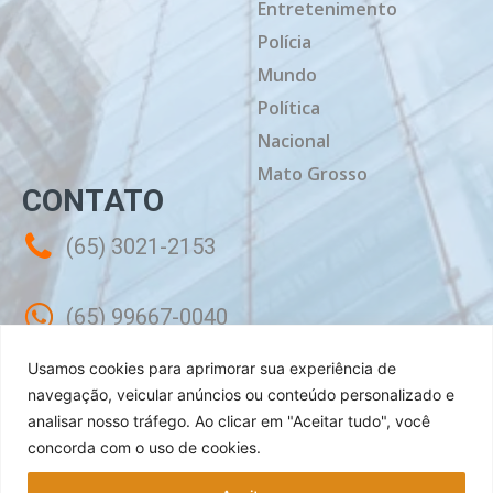
Entretenimento
Polícia
Mundo
Política
Nacional
Mato Grosso
CONTATO
(65) 3021-2153
(65) 99667-0040
Usamos cookies para aprimorar sua experiência de
contato@mtdiario.com.br
navegação, veicular anúncios ou conteúdo personalizado e
analisar nosso tráfego.
Ao clicar em "Aceitar tudo", você
concorda com o uso de cookies.
Rua Célebes, 50 - Sala 02 - Jardim