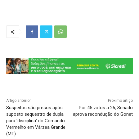
h
a
el
n
o
h
at
c
e
k
p
ar
s
e
gr
e
y
e
A
b
a
dI
Li
p
o
m
n
n
p
o
k
k
Artigo anterior
Próximo artigo
Suspeitos são presos após
Por 45 votos a 26, Senado
suposto sequestro de dupla
aprova recondução do Gonet
para ‘disciplina’ do Comando
Vermelho em Várzea Grande
(MT)