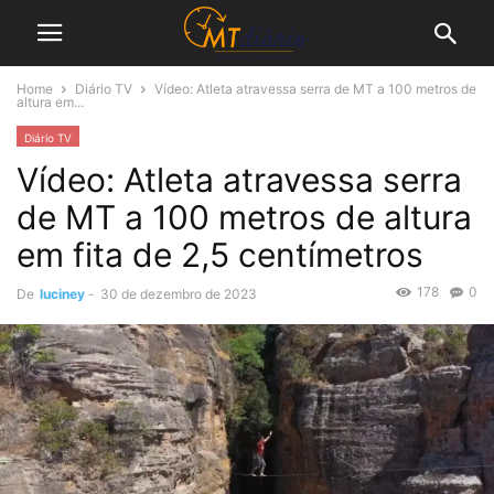
Home
Diário TV
Vídeo: Atleta atravessa serra de MT a 100 metros de
altura em...
Diário TV
Vídeo: Atleta atravessa serra
de MT a 100 metros de altura
em fita de 2,5 centímetros
178
0
De
luciney
-
30 de dezembro de 2023