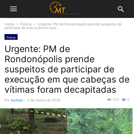
Home
Polícia
Urgente: PM de Rondonópolis prende suspeitos de
participar de execução em que...
Polícia
Urgente: PM de
Rondonópolis prende
suspeitos de participar de
execução em que cabeças de
vítimas foram decapitadas
105
0
De
luciney
-
5 de março de 2024