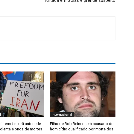
o
furtada em Goiás e prende suspeito
l
Internacional
internet no Irã antecede
Filho de Rob Reiner será acusado de
iolenta e onda de mortes
homicídio qualificado por morte dos