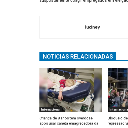
suspostamente coagir empregados em eleiçã
luciney
NOTICIAS RELACIONADAS
Internacional
Internaciona
Criança de 8 anos tem overdose
Bloqueio de 
após usar caneta emagrecedora da
repressão v