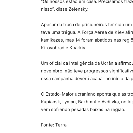
“Os nossos estão em casa. Precisamos traze
nisso”, disse Zelensky.
Apesar da troca de prisioneiros ter sido um
teve uma trégua. A Força Aérea de Kiev af
kamikazes, mas 14 foram abatidos nas regiõ
Kirovohrad e Kharkiv.
Um oficial da Inteligência da Ucrânia afirm
novembro, não teve progressos significativo
essa campanha deverá acabar no início da 
O Estado-Maior ucraniano aponta que as tro
Kupiansk, Lyman, Bakhmut e Avdiivka, no le
vem sofrendo pesadas baixas na região.
Fonte: Terra