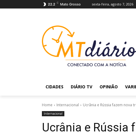
C
sexta-feira, agosto 7, 2026
22.2
Mato Grosso
CIDADES
DIÁRIO TV
OPINIÃO
VARI
Home
Internacional
Ucrânia e Rússia fazem nova tr
Internacional
Ucrânia e Rússia 