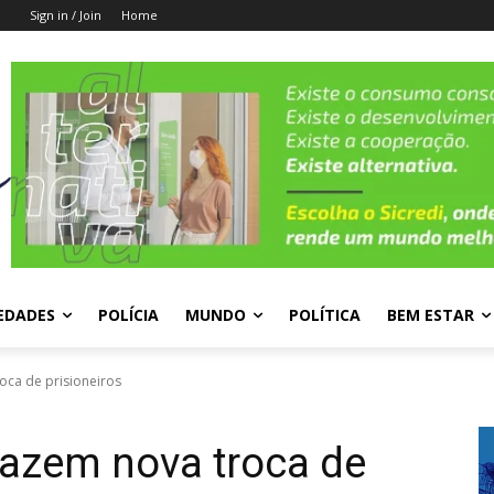
Sign in / Join
Home
EDADES
POLÍCIA
MUNDO
POLÍTICA
BEM ESTAR
oca de prisioneiros
fazem nova troca de