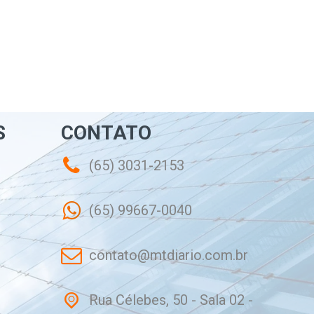
S
CONTATO
(65) 3031-2153
(65) 99667-0040
contato@mtdiario.com.br
Rua Célebes, 50 - Sala 02 -