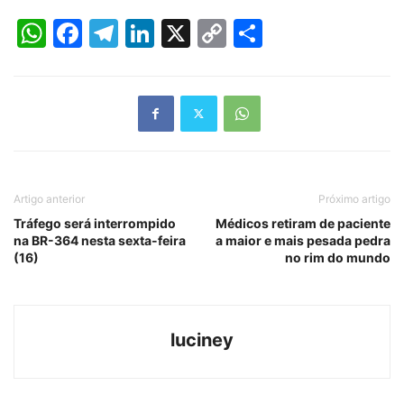
WhatsApp
Facebook
Telegram
LinkedIn
X
Copy
Share
Link
Artigo anterior
Próximo artigo
Tráfego será interrompido
Médicos retiram de paciente
na BR-364 nesta sexta-feira
a maior e mais pesada pedra
(16)
no rim do mundo
luciney