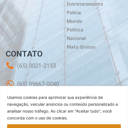
Entretenimento
Polícia
Mundo
Política
Nacional
Mato Grosso
CONTATO
(65) 3021-2153
(65) 99667-0040
Usamos cookies para aprimorar sua experiência de
contato@mtdiario.com.br
navegação, veicular anúncios ou conteúdo personalizado e
analisar nosso tráfego.
Ao clicar em "Aceitar tudo", você
concorda com o uso de cookies.
Rua Célebes, 50 - Sala 02 - Jardim