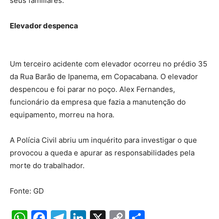
seus familiares.
Elevador despenca
Um terceiro acidente com elevador ocorreu no prédio 35
da Rua Barão de Ipanema, em Copacabana. O elevador
despencou e foi parar no poço. Alex Fernandes,
funcionário da empresa que fazia a manutenção do
equipamento, morreu na hora.
A Polícia Civil abriu um inquérito para investigar o que
provocou a queda e apurar as responsabilidades pela
morte do trabalhador.
Fonte: GD
W
F
T
Li
X
C
S