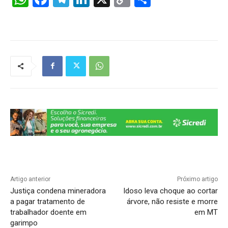
h
a
el
n
o
h
at
c
e
k
p
ar
s
e
gr
e
y
e
A
b
a
dI
Li
p
o
m
n
n
p
o
k
k
Artigo anterior
Próximo artigo
Justiça condena mineradora
Idoso leva choque ao cortar
a pagar tratamento de
árvore, não resiste e morre
trabalhador doente em
em MT
garimpo