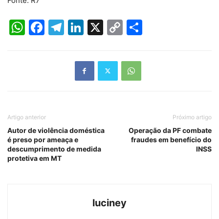
Fonte: R7
WhatsApp
Facebook
Telegram
LinkedIn
X
Copy
Share
Link
Artigo anterior
Próximo artigo
Autor de violência doméstica
Operação da PF combate
é preso por ameaça e
fraudes em benefício do
descumprimento de medida
INSS
protetiva em MT
luciney