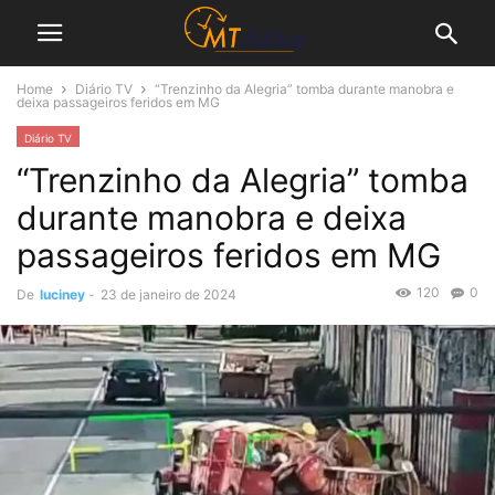
Home
Diário TV
“Trenzinho da Alegria” tomba durante manobra e
deixa passageiros feridos em MG
Diário TV
“Trenzinho da Alegria” tomba
durante manobra e deixa
passageiros feridos em MG
120
0
De
luciney
-
23 de janeiro de 2024