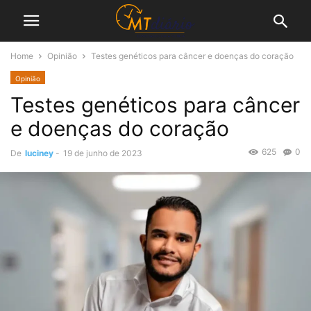
Home
Opinião
Testes genéticos para câncer e doenças do coração
Opinião
Testes genéticos para câncer
e doenças do coração
625
0
De
luciney
-
19 de junho de 2023