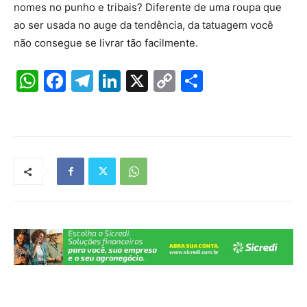
nomes no punho e tribais? Diferente de uma roupa que
ao ser usada no auge da tendência, da tatuagem você
não consegue se livrar tão facilmente.
W
F
T
Li
X
C
S
h
a
el
n
o
h
at
c
e
k
p
ar
s
e
gr
e
y
e
A
b
a
dI
Li
p
o
m
n
n
p
o
k
k