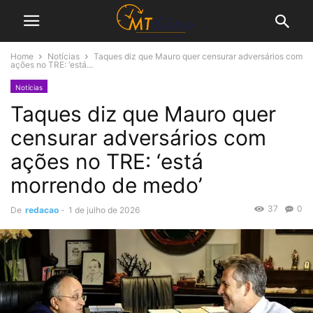
Home
Notícias
Taques diz que Mauro quer censurar adversários com
ações no TRE: ‘está...
Notícias
Taques diz que Mauro quer
censurar adversários com
ações no TRE: ‘está
morrendo de medo’
37
0
De
redacao
-
1 de julho de 2026