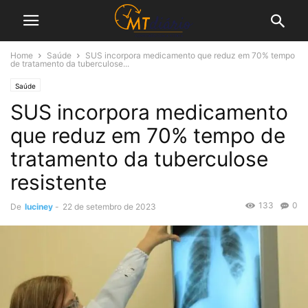
Home
Saúde
SUS incorpora medicamento que reduz em 70% tempo
de tratamento da tuberculose...
Saúde
SUS incorpora medicamento
que reduz em 70% tempo de
tratamento da tuberculose
resistente
133
0
De
luciney
-
22 de setembro de 2023