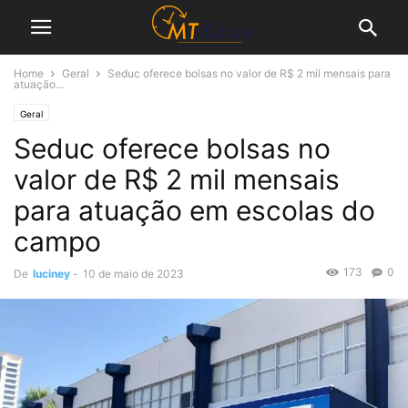
Home
Geral
Seduc oferece bolsas no valor de R$ 2 mil mensais para
atuação...
Geral
Seduc oferece bolsas no
valor de R$ 2 mil mensais
para atuação em escolas do
campo
173
0
De
luciney
-
10 de maio de 2023