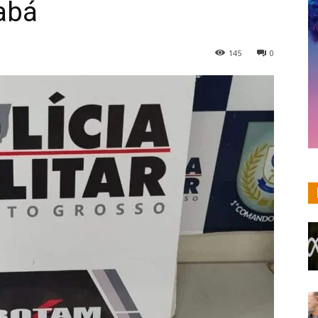
abá
145
0