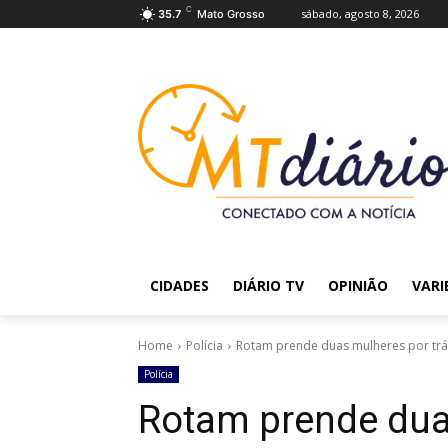
C
sábado, agosto 8, 2026
35.7
Mato Grosso
CIDADES
DIÁRIO TV
OPINIÃO
VARI
Home
Polícia
Rotam prende duas mulheres por trá
Polícia
Rotam prende duas