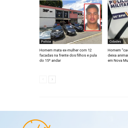
Polícia
Cidades
Homem mata ex-mulher com 12
Homem “caça
facadas na frente dos filhos e pula
deixa anima
do 15º andar
em Nova Mu