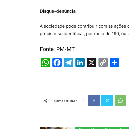
Disque-denúncia
A sociedade pode contribuir com as ações d
precisar se identificar, por meio do 190, 
Fonte: PM-MT
W
F
T
Li
X
C
S
h
a
el
n
o
h
at
c
e
k
p
ar
s
e
gr
e
y
e
A
b
a
dI
Li
Compartilhar
p
o
m
n
n
p
o
k
k