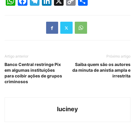
WhatsApp
Facebook
Telegram
LinkedIn
X
Copy
Share
Link
Artigo anterior
Próximo artigo
Banco Central restringe Pix
Saiba quem são os autores
em algumas instituições
da minuta de anistia ampla e
para coibir ações de grupos
irrestrita
criminosos
luciney