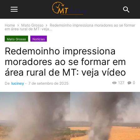
Home
Mato Grosso
Redemoinho impressiona moradores ao se formar
em área rural de MT: veja...
Mato Grosso
Notícias
Redemoinho impressiona
moradores ao se formar em
área rural de MT: veja vídeo
127
0
De
luciney
-
7 de setembro de 2025