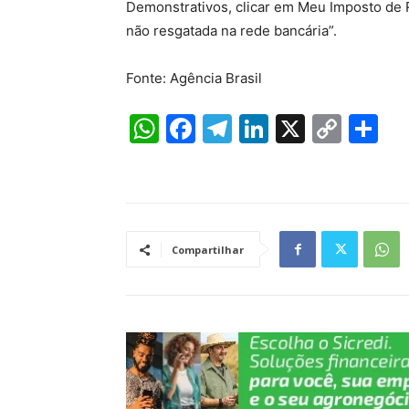
Demonstrativos, clicar em Meu Imposto de R
não resgatada na rede bancária”.
Fonte: Agência Brasil
W
F
T
Li
X
C
S
h
a
el
n
o
h
at
c
e
k
p
ar
s
e
gr
e
y
e
A
b
a
dI
Li
Compartilhar
p
o
m
n
n
p
o
k
k