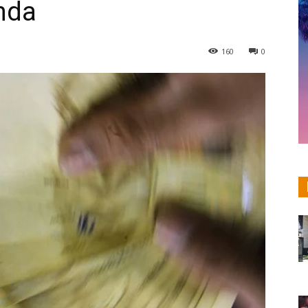
nda
160
0