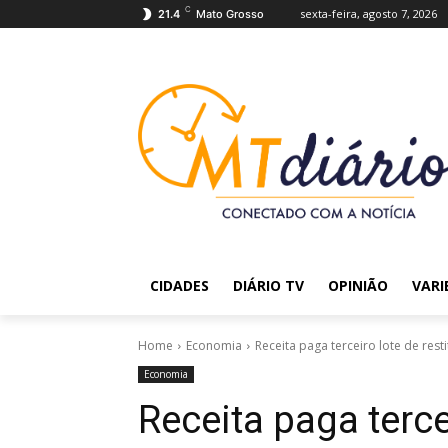
C
sexta-feira, agosto 7, 2026
21.4
Mato Grosso
CIDADES
DIÁRIO TV
OPINIÃO
VARI
Home
Economia
Receita paga terceiro lote de res
Economia
Receita paga terce