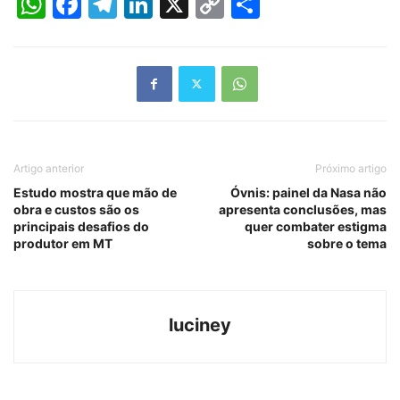
WhatsApp
Facebook
Telegram
LinkedIn
X
Copy
Share
Link
Artigo anterior
Próximo artigo
Estudo mostra que mão de
Óvnis: painel da Nasa não
obra e custos são os
apresenta conclusões, mas
principais desafios do
quer combater estigma
produtor em MT
sobre o tema
luciney