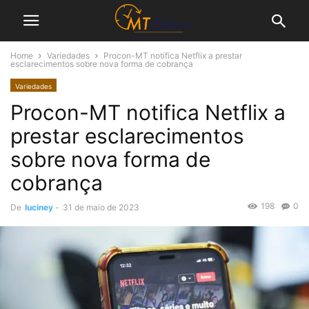
Home
Variedades
Procon-MT notifica Netflix a prestar
esclarecimentos sobre nova forma de cobrança
Variedades
Procon-MT notifica Netflix a
prestar esclarecimentos
sobre nova forma de
cobrança
198
0
De
luciney
-
31 de maio de 2023