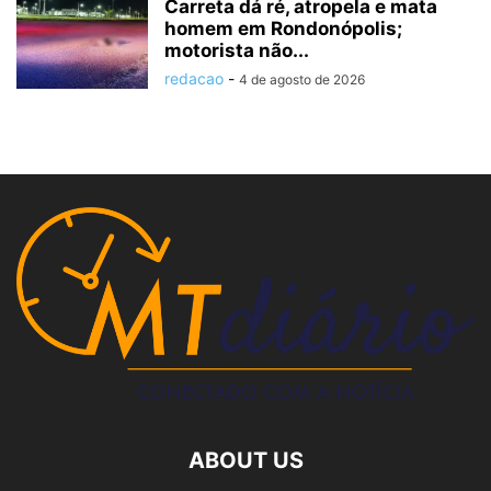
Carreta dá ré, atropela e mata
homem em Rondonópolis;
motorista não...
redacao
-
4 de agosto de 2026
ABOUT US