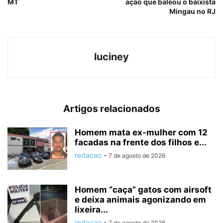
MT
ação que baleou o baixista
Mingau no RJ
luciney
Artigos relacionados
Homem mata ex-mulher com 12
facadas na frente dos filhos e...
redacao
-
7 de agosto de 2026
Homem “caça” gatos com airsoft
e deixa animais agonizando em
lixeira...
redacao
-
7 de agosto de 2026