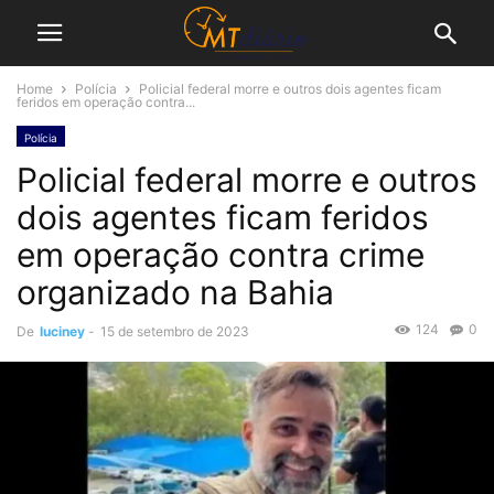
Home
Polícia
Policial federal morre e outros dois agentes ficam
feridos em operação contra...
Polícia
Policial federal morre e outros
dois agentes ficam feridos
em operação contra crime
organizado na Bahia
124
0
De
luciney
-
15 de setembro de 2023