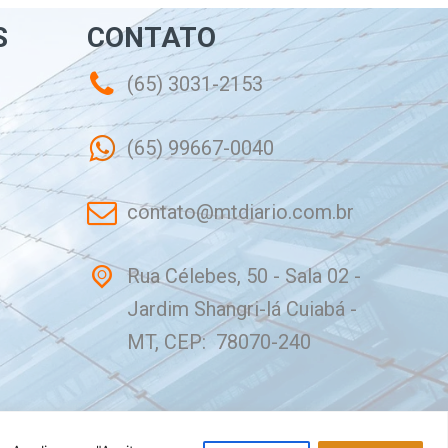
S
CONTATO
(65) 3031-2153
(65) 99667-0040
contato@mtdiario.com.br
Rua Célebes, 50 - Sala 02 -
Jardim Shangri-lá Cuiabá -
MT, CEP: 78070-240