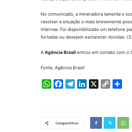
No comunicado, a mineradora lamenta o susp
resolver a situação o mais brevemente poss
internas. Foi disponibilizado um telefone 
furtadas ou desejem esclarecer dúvidas: (
A
Agência Brasil
entrou em contato com o 
Fonte: Agência Brasil
W
F
T
Li
X
C
S
h
a
el
n
o
h
at
c
e
k
p
ar
s
e
gr
e
y
e
A
b
a
dI
Li
Compartilhar
p
o
m
n
n