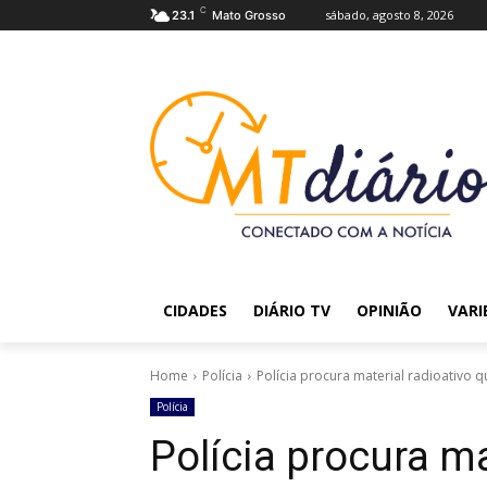
C
sábado, agosto 8, 2026
23.1
Mato Grosso
CIDADES
DIÁRIO TV
OPINIÃO
VARI
Home
Polícia
Polícia procura material radioativo q
Polícia
Polícia procura ma