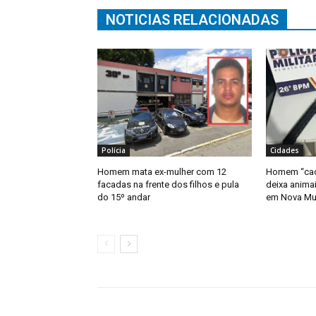
NOTICIAS RELACIONADAS
Polícia
Cidades
Homem mata ex-mulher com 12
Homem “caça
facadas na frente dos filhos e pula
deixa anima
do 15º andar
em Nova Mu