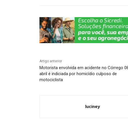
p
o
k
k
Artigo anterior
Motorista envolvida em acidente no Córrego 0
abril é indiciada por homicídio culposo de
motociclista
luciney