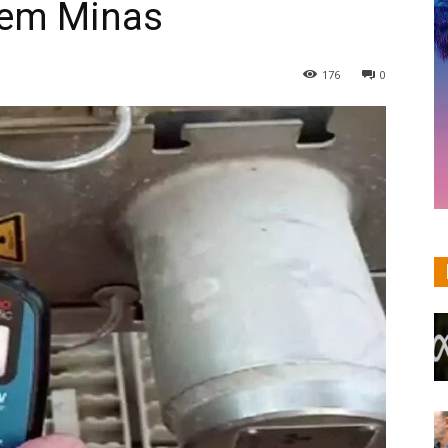
o em Minas
176
0