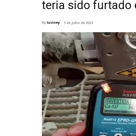
teria sido furtad
By
luciney
5 de julho de 2023