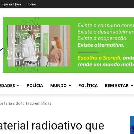
Sign in / Join
Home
EDADES
POLÍCIA
MUNDO
POLÍTICA
BEM ESTAR
ue teria sido furtado em Minas
terial radioativo que