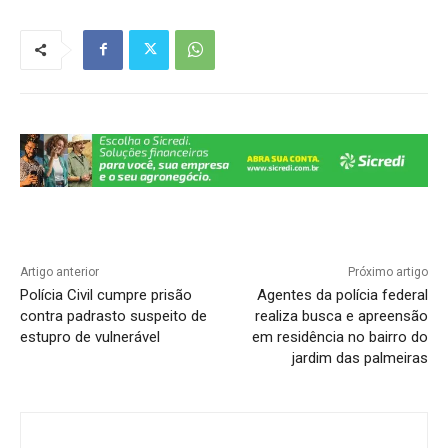
s
e
gr
e
y
e
A
b
a
dI
Li
p
o
m
n
n
p
o
k
k
Artigo anterior
Próximo artigo
Polícia Civil cumpre prisão
Agentes da polícia federal
contra padrasto suspeito de
realiza busca e apreensão
estupro de vulnerável
em residência no bairro do
jardim das palmeiras