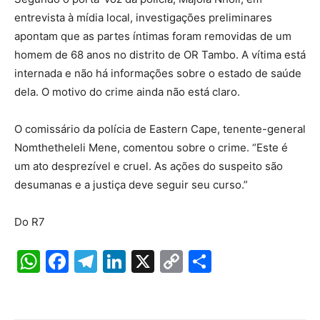
entrevista à mídia local, investigações preliminares
apontam que as partes íntimas foram removidas de um
homem de 68 anos no distrito de OR Tambo. A vítima está
internada e não há informações sobre o estado de saúde
dela. O motivo do crime ainda não está claro.
O comissário da polícia de Eastern Cape, tenente-general
Nomthetheleli Mene, comentou sobre o crime. “Este é
um ato desprezível e cruel. As ações do suspeito são
desumanas e a justiça deve seguir seu curso.”
Do R7
W
F
T
Li
X
C
S
h
a
el
n
o
h
at
c
e
k
p
ar