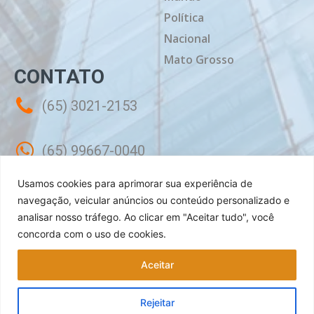
Política
Nacional
Mato Grosso
CONTATO
(65) 3021-2153
(65) 99667-0040
Usamos cookies para aprimorar sua experiência de
contato@mtdiario.com.br
navegação, veicular anúncios ou conteúdo personalizado e
analisar nosso tráfego.
Ao clicar em "Aceitar tudo", você
concorda com o uso de cookies.
Rua Célebes, 50 - Sala 02 - Jardim
Shangri-lá Cuiabá - MT, CEP: 78070-240
Aceitar
Rejeitar