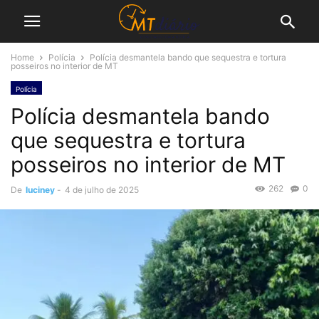
Home
Polícia
Polícia desmantela bando que sequestra e tortura
posseiros no interior de MT
Polícia
Polícia desmantela bando
que sequestra e tortura
posseiros no interior de MT
262
0
De
luciney
-
4 de julho de 2025