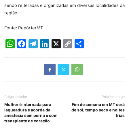
sendo reiteradas e organizadas em diversas localidades da
região.
Fonte: RepórterMT
WhatsApp
Facebook
Telegram
LinkedIn
X
Copy
Share
Link
Artigo anterior
Próximo artigo
Mulher é internada para
Fim de semana em MT será
laqueadura e acorda da
de sol, tempo seco e noites
anestesia sem perna e com
frias
transplante de coração