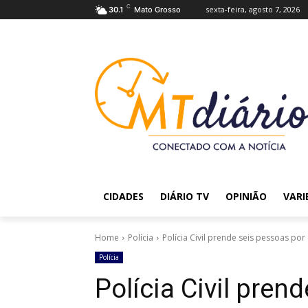
C
sexta-feira, agosto 7, 2026
30.1
Mato Grosso
CIDADES
DIÁRIO TV
OPINIÃO
VARI
Home
Polícia
Polícia Civil prende seis pessoas po
Polícia
Polícia Civil pren