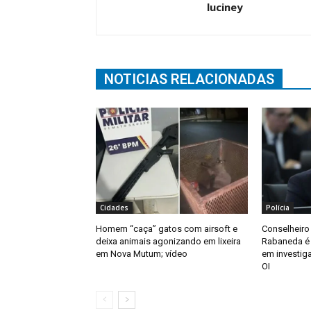
luciney
NOTICIAS RELACIONADAS
Cidades
Polícia
Homem “caça” gatos com airsoft e
Conselheiro
deixa animais agonizando em lixeira
Rabaneda é a
em Nova Mutum; vídeo
em investig
OI