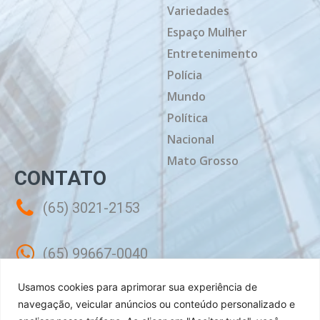
Variedades
Espaço Mulher
Entretenimento
Polícia
Mundo
Política
Nacional
Mato Grosso
CONTATO
(65) 3021-2153
(65) 99667-0040
Usamos cookies para aprimorar sua experiência de
contato@mtdiario.com.br
navegação, veicular anúncios ou conteúdo personalizado e