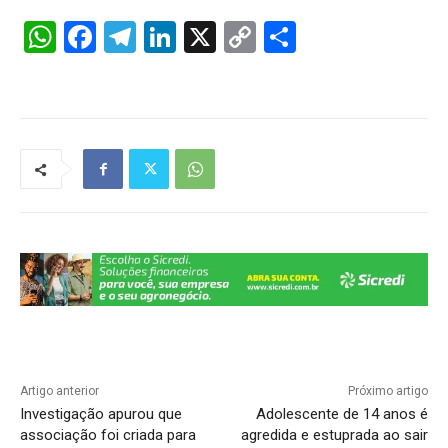
W
F
T
Li
X
C
S
h
a
el
n
o
h
at
c
e
k
p
ar
s
e
gr
e
y
e
A
b
a
dI
Li
p
o
m
n
n
p
o
k
k
Artigo anterior
Próximo artigo
Investigação apurou que
Adolescente de 14 anos é
associação foi criada para
agredida e estuprada ao sair