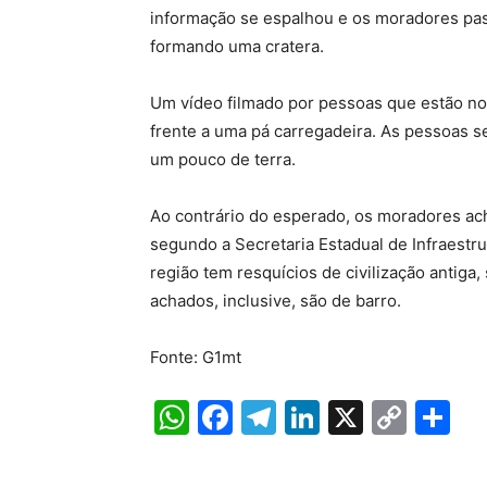
informação se espalhou e os moradores pas
formando uma cratera.
Um vídeo filmado por pessoas que estão no 
frente a uma pá carregadeira. As pessoas 
um pouco de terra.
Ao contrário do esperado, os moradores ach
segundo a Secretaria Estadual de Infraestrut
região tem resquícios de civilização antiga,
achados, inclusive, são de barro.
Fonte: G1mt
W
F
T
Li
X
C
S
h
a
el
n
o
h
at
c
e
k
p
ar