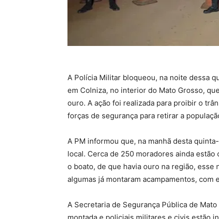
A Polícia Militar bloqueou, na noite dessa q
em Colniza, no interior do Mato Grosso, q
ouro. A ação foi realizada para proibir o tr
forças de segurança para retirar a população
A PM informou que, na manhã desta quinta-f
local. Cerca de 250 moradores ainda estão
o boato, de que havia ouro na região, ess
algumas já montaram acampamentos, com es
A Secretaria de Segurança Pública de Mato
montada e policiais militares e civis estão 