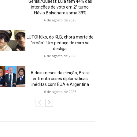
Genial/Quaest: Lula tem 44% das
intenções de voto em 2° turno;
Flávio Bolsonaro soma 39%
6 de agosto de 2026
LUTO! Kiko, do KLB, chora morte de
‘irmão’: ‘Um pedaço de mim se
desliga’
6 de agosto de 2026
A dois meses da eleição, Brasil
enfrenta crises diplomáticas
inéditas com EUA e Argentina
6 de agosto de 2026