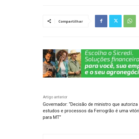
s
e
gr
e
y
e
A
b
a
dI
Li
Compartilhar
p
o
m
n
n
p
o
k
k
Artigo anterior
Governador: “Decisão de ministro que autoriza
estudos e processos da Ferrogrão é uma vitór
para MT”