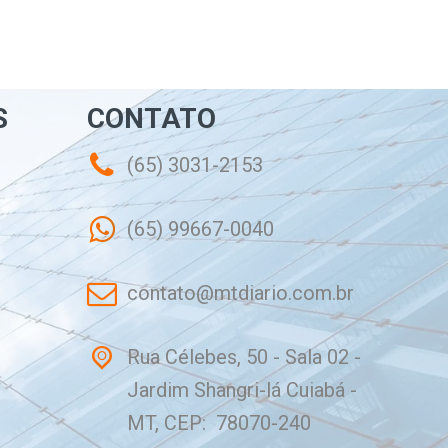
S
CONTATO
(65) 3031-2153
(65) 99667-0040
contato@mtdiario.com.br
Rua Célebes, 50 - Sala 02 -
Jardim Shangri-lá Cuiabá -
MT, CEP: 78070-240