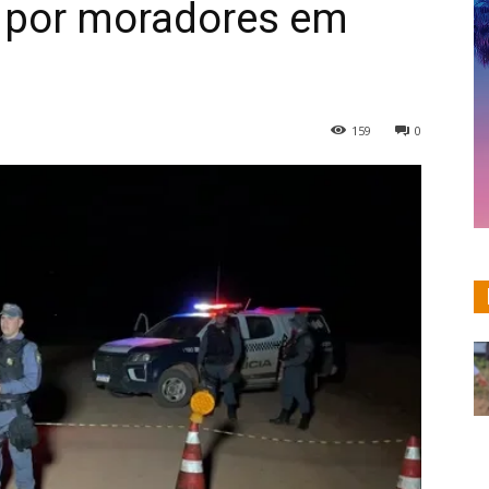
a por moradores em
159
0