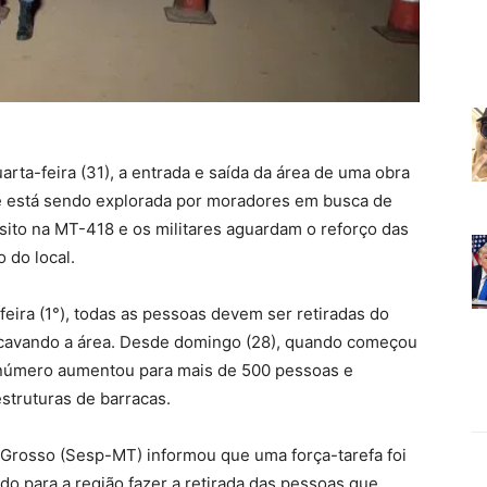
uarta-feira (31), a entrada e saída da área de uma obra
ue está sendo explorada por moradores em busca de
ânsito na MT-418 e os militares aguardam o reforço das
 do local.
eira (1°), todas as pessoas devem ser retiradas do
 cavando a área. Desde domingo (28), quando começou
e número aumentou para mais de 500 pessoas e
truturas de barracas.
 Grosso (Sesp-MT) informou que uma força-tarefa foi
indo para a região fazer a retirada das pessoas que