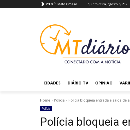
C
quinta-feira, agosto 6, 2026
23.8
Mato Grosso
CIDADES
DIÁRIO TV
OPINIÃO
VARI
Home
Polícia
Polícia bloqueia entrada e saída de
Polícia
Polícia bloqueia e