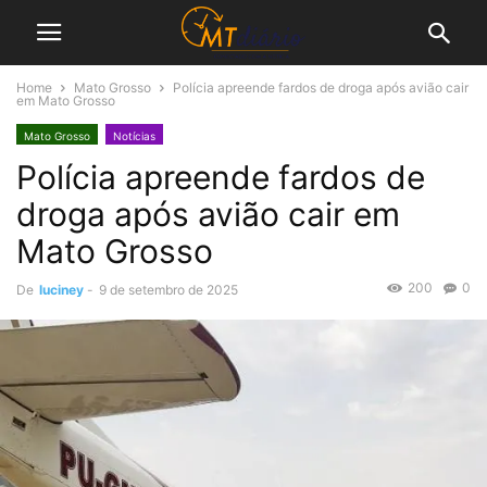
Home
Mato Grosso
Polícia apreende fardos de droga após avião cair
em Mato Grosso
Mato Grosso
Notícias
Polícia apreende fardos de
droga após avião cair em
Mato Grosso
200
0
De
luciney
-
9 de setembro de 2025