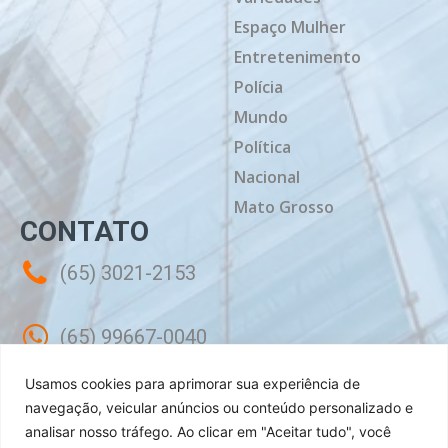
Espaço Mulher
Entretenimento
Polícia
Mundo
Política
Nacional
Mato Grosso
CONTATO
(65) 3021-2153
(65) 99667-0040
Usamos cookies para aprimorar sua experiência de
contato@mtdiario.com.br
navegação, veicular anúncios ou conteúdo personalizado e
analisar nosso tráfego.
Ao clicar em "Aceitar tudo", você