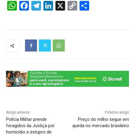
W
F
T
Li
X
C
S
h
a
el
n
o
h
at
c
e
k
p
ar
s
e
gr
e
y
e
A
b
a
dI
Li
p
o
m
n
n
p
o
k
k
Artigo anterior
Próximo artigo
Polícia Militar prende
Preço do milho segue em
foragidos da Justiça por
queda no mercado brasileiro
homicídio e estupro de