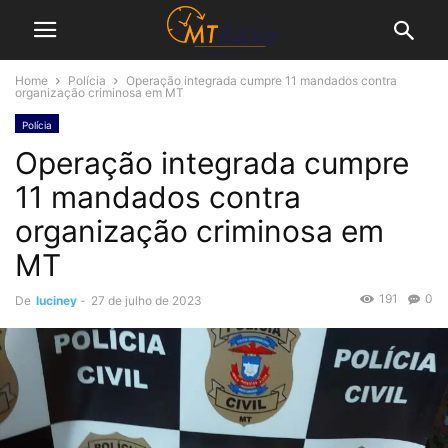
Home
Polícia
Operação integrada cumpre 11 mandados contra
organização criminosa em MT
Polícia
Operação integrada cumpre
11 mandados contra
organização criminosa em
MT
191
0
De
luciney
-
27 de julho de 2023