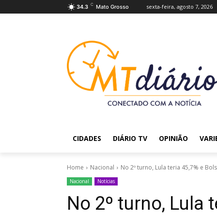
C
sexta-feira, agosto 7, 2026
34.3
Mato Grosso
CIDADES
DIÁRIO TV
OPINIÃO
VARI
Home
Nacional
No 2º turno, Lula teria 45,7% e B
Nacional
Notícias
No 2º turno, Lula 