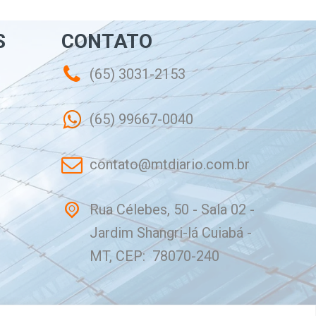
S
CONTATO
(65) 3031-2153
(65) 99667-0040
contato@mtdiario.com.br
Rua Célebes, 50 - Sala 02 -
Jardim Shangri-lá Cuiabá -
MT, CEP: 78070-240