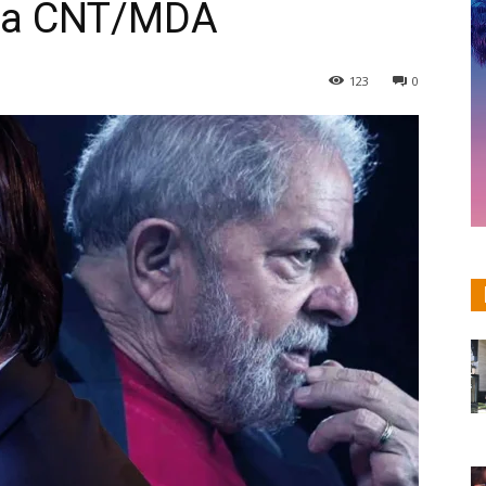
isa CNT/MDA
123
0