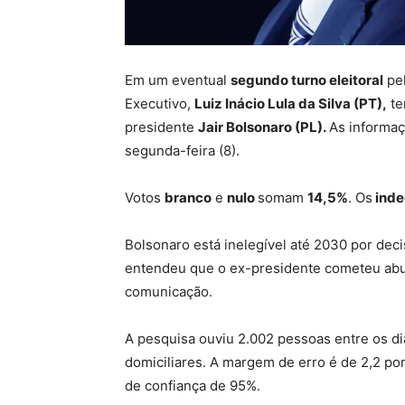
Em um eventual
segundo turno eleitoral
pel
Executivo,
Luiz Inácio Lula da Silva (PT),
te
presidente
Jair Bolsonaro (PL).
As informa
segunda-feira (8).
Votos
branco
e
nulo
somam
14,5%
. Os
inde
Bolsonaro está inelegível até 2030 por deci
entendeu que o ex-presidente cometeu abus
comunicação.
A pesquisa ouviu 2.002 pessoas entre os di
domiciliares. A margem de erro é de 2,2 po
de confiança de 95%.