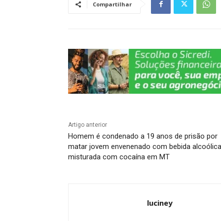
A
b
a
dI
Li
Compartilhar
p
o
m
n
n
p
o
k
k
Artigo anterior
Homem é condenado a 19 anos de prisão por
matar jovem envenenado com bebida alcoólic
misturada com cocaína em MT
luciney