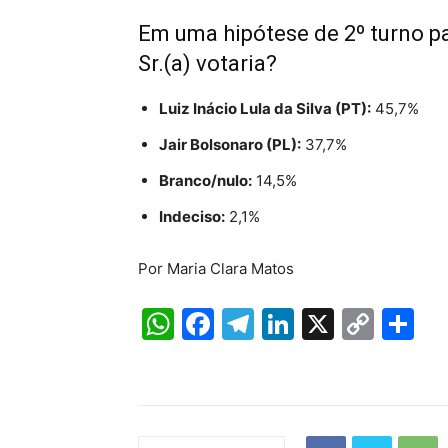
Em uma hipótese de 2º turno pa
Sr.(a) votaria?
Luiz Inácio Lula da Silva (PT):
45,7%
Jair Bolsonaro (PL):
37,7%
Branco/nulo:
14,5%
Indeciso:
2,1%
Por Maria Clara Matos
W
F
T
Li
X
C
S
h
a
el
n
o
h
at
c
e
k
p
ar
s
e
gr
e
y
e