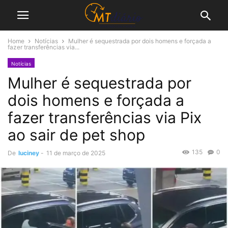
Home
Notícias
Mulher é sequestrada por dois homens e forçada a
fazer transferências via...
Notícias
Mulher é sequestrada por
dois homens e forçada a
fazer transferências via Pix
ao sair de pet shop
135
0
De
luciney
-
11 de março de 2025