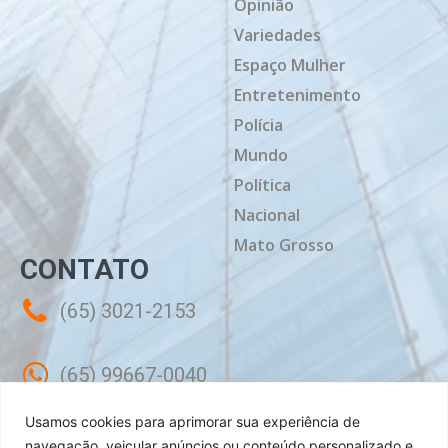
Opinião
Variedades
Espaço Mulher
Entretenimento
Polícia
Mundo
Política
Nacional
Mato Grosso
CONTATO
(65) 3021-2153
(65) 99667-0040
Usamos cookies para aprimorar sua experiência de
contato@mtdiario.com.br
navegação, veicular anúncios ou conteúdo personalizado e