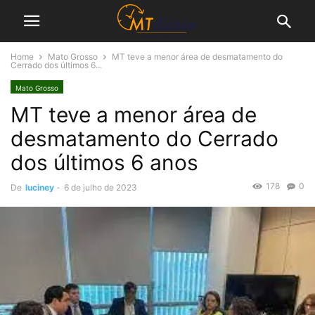
Home
Mato Grosso
MT teve a menor área de desmatamento do
Cerrado dos últimos 6...
Mato Grosso
MT teve a menor área de
desmatamento do Cerrado
dos últimos 6 anos
178
0
De
luciney
-
6 de julho de 2023