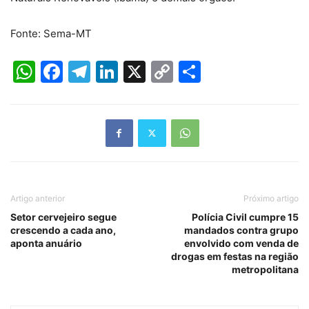
Fonte: Sema-MT
WhatsApp
Facebook
Telegram
LinkedIn
X
Copy
Share
Link
Artigo anterior
Próximo artigo
Setor cervejeiro segue
Polícia Civil cumpre 15
crescendo a cada ano,
mandados contra grupo
aponta anuário
envolvido com venda de
drogas em festas na região
metropolitana