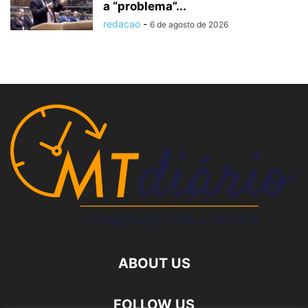
a “problema”...
redacao
-
6 de agosto de 2026
ABOUT US
FOLLOW US