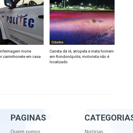
Cidades
 enfermagem morre
Carreta dá ré, atropela e mata homem
or caminhonete em casa
em Rondonópolis; motorista não é
localizado
PAGINAS
CATEGORIA
Quem somos
Notícias