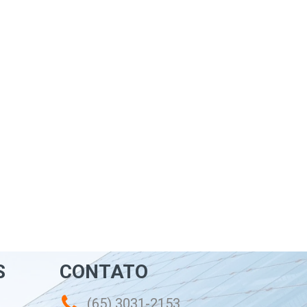
S
CONTATO
(65) 3031-2153