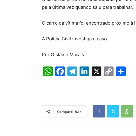
pela última vez quando saiu para trabalhar.
O carro da vítima foi encontrado próximo à
A Polícia Civil investiga o caso.
Por Gislaine Morais
W
F
T
Li
X
C
S
h
a
el
n
o
h
at
c
e
k
p
ar
s
e
gr
e
y
e
A
b
a
dI
Li
Compartilhar
p
o
m
n
n
p
o
k