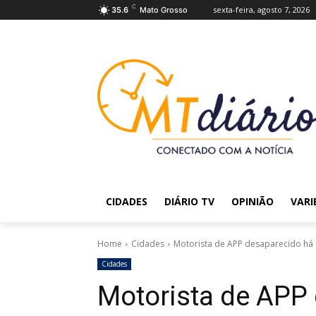
C
sexta-feira, agosto 7, 2026
35.6
Mato Grosso
CIDADES
DIÁRIO TV
OPINIÃO
VARI
Home
Cidades
Motorista de APP desaparecido há 
Cidades
Motorista de APP