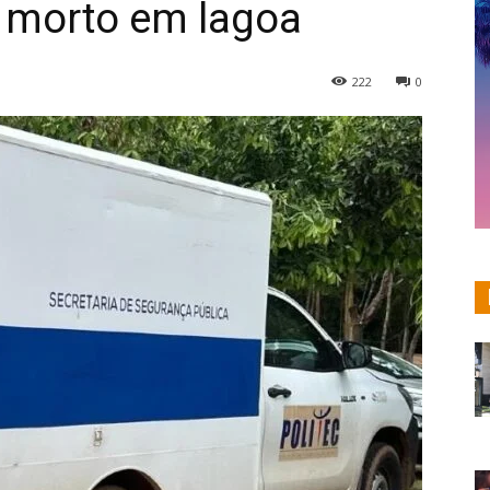
o morto em lagoa
222
0