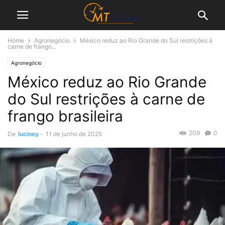
Home
Agronegócio
México reduz ao Rio Grande do Sul restrições à
carne de frango...
Agronegócio
México reduz ao Rio Grande
do Sul restrições à carne de
frango brasileira
209
0
De
luciney
-
11 de junho de 2025