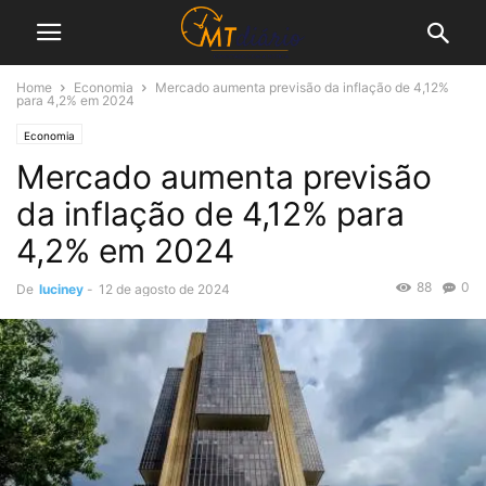
Home
Economia
Mercado aumenta previsão da inflação de 4,12%
para 4,2% em 2024
Economia
Mercado aumenta previsão
da inflação de 4,12% para
4,2% em 2024
88
0
De
luciney
-
12 de agosto de 2024