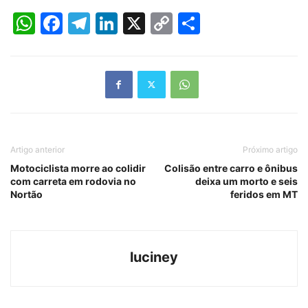
WhatsApp
Facebook
Telegram
LinkedIn
X
Copy
Share
Link
Artigo anterior
Próximo artigo
Motociclista morre ao colidir
Colisão entre carro e ônibus
com carreta em rodovia no
deixa um morto e seis
Nortão
feridos em MT
luciney