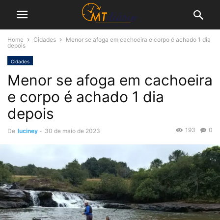
Home
Cidades
Menor se afoga em cachoeira e corpo é achado 1 dia
depois
Cidades
Menor se afoga em cachoeira
e corpo é achado 1 dia
depois
193
0
De
luciney
-
30 de maio de 2023