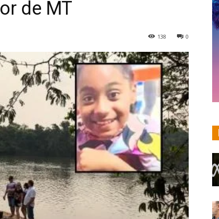
ior de MT
138
0