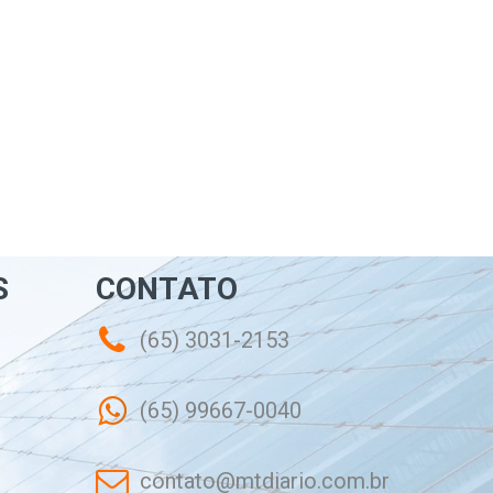
S
CONTATO
(65) 3031-2153
(65) 99667-0040
contato@mtdiario.com.br