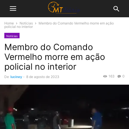
Home
Notícias
Membro do Comando Vermelho morre em ação
policial no interior
Notícias
Membro do Comando
Vermelho morre em ação
policial no interior
163
0
De
luciney
-
8 de agosto de 2023