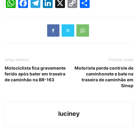
WhatsApp
Facebook
Telegram
LinkedIn
X
Copy
Share
Link
Artigo anterior
Próximo artigo
Motociclista fica gravemente
Motorista perde controle de
ferido após bater em traseira
caminhonete e bate na
de caminhão na BR-163
traseira de caminhão em
Sinop
luciney