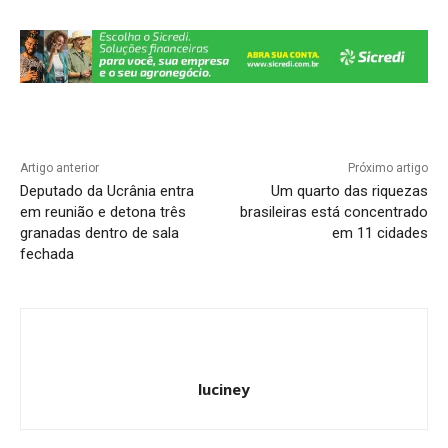
p
o
k
k
Artigo anterior
Próximo artigo
Deputado da Ucrânia entra
Um quarto das riquezas
em reunião e detona três
brasileiras está concentrado
granadas dentro de sala
em 11 cidades
fechada
luciney