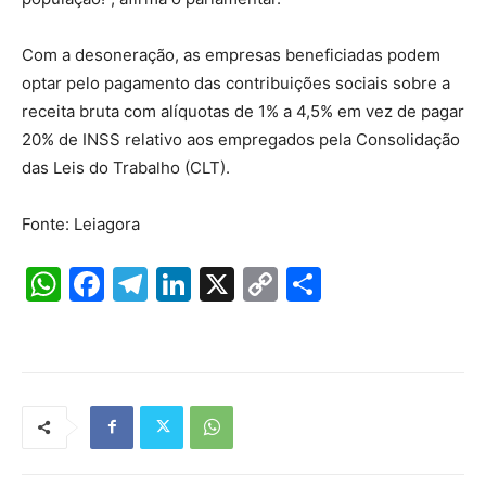
Com a desoneração, as empresas beneficiadas podem
optar pelo pagamento das contribuições sociais sobre a
receita bruta com alíquotas de 1% a 4,5% em vez de pagar
20% de INSS relativo aos empregados pela Consolidação
das Leis do Trabalho (CLT).
Fonte: Leiagora
W
F
T
Li
X
C
S
h
a
el
n
o
h
at
c
e
k
p
ar
s
e
gr
e
y
e
A
b
a
dI
Li
p
o
m
n
n